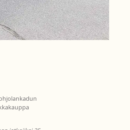
 Pohjolankadun
kukkakauppa