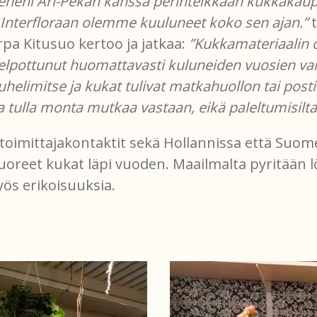
eheni Ari-Pekan kanssa perinteikkään kukkakaupa
a Interfloraan olemme kuuluneet koko sen ajan.”
t
rpa Kitusuo kertoo ja jatkaa:
”Kukkamateriaalin
elpottunut huomattavasti kuluneiden vuosien var
puhelimitse ja kukat tulivat matkahuollon tai posti
a tulla monta mutkaa vastaan, eikä paleltumisilta
 toimittajakontaktit sekä Hollannissa että Suom
tuoreet kukat läpi vuoden. Maailmalta pyritään
ös erikoisuuksia.