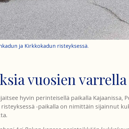
ankadun ja Kirkkokadun risteyksessä.
sia vuosien varrella
aitsee hyvin perinteisellä paikalla Kajaanissa,
 risteyksessä -paikalla on nimittäin sijainnut 
ta.