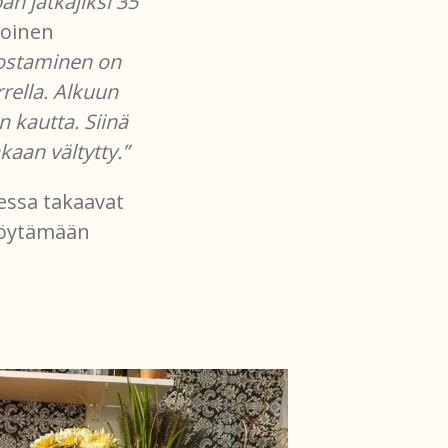
n jatkajiksi 35
oinen
 ostaminen on
rella. Alkuun
n kautta. Siinä
kaan vältytty.”
essa takaavat
 löytämään