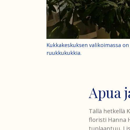
Kukkakeskuksen valikoimassa on v
ruukkukukkia.
Apua j
Tällä hetkellä
floristi Hanna
tuplaantuu. Li