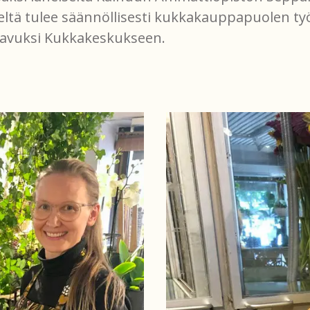
ltä tulee säännöllisesti kukkakauppapuolen ty
in avuksi Kukkakeskukseen.