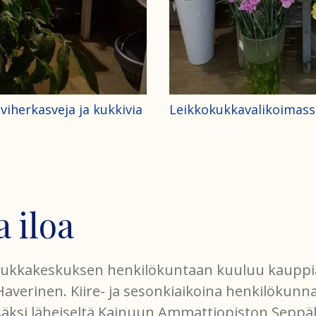
iherkasveja ja kukkivia
Leikkokukkavalikoimassa
a iloa
 Kukkakeskuksen henkilökuntaan kuuluu kauppia
 Haverinen. Kiire- ja sesonkiaikoina henkilökun
säksi läheiseltä Kainuun Ammattiopiston Seppä