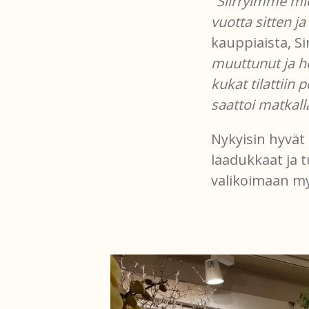
"Siirryimme mi
vuotta sitten j
kauppiaista, Si
muuttunut ja h
kukat tilattiin 
saattoi matkall
Nykyisin hyvät
laadukkaat ja 
valikoimaan my