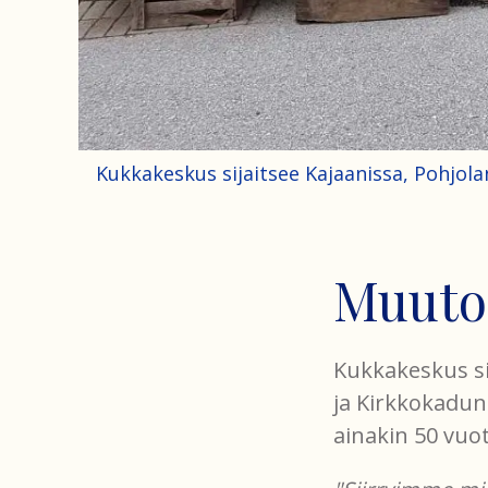
Kukkakeskus sijaitsee Kajaanissa, Pohjol
Muutok
Kukkakeskus sij
ja Kirkkokadun
ainakin 50 vuot