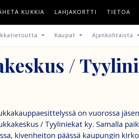
ÄHETÄ KUKKIA
LAHJAKORTTI
TIETOA
kkatietoutta
Kaupat
Ajankohtaista
keskus / Tyylin
kukkakauppaesittelyssä on vuorossa jäs
ukkakeskus / Tyyliniekat ky. Samalla paik
ssa, kivenheiton päässä kaupungin kirko