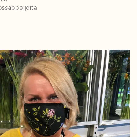
össäoppijoita