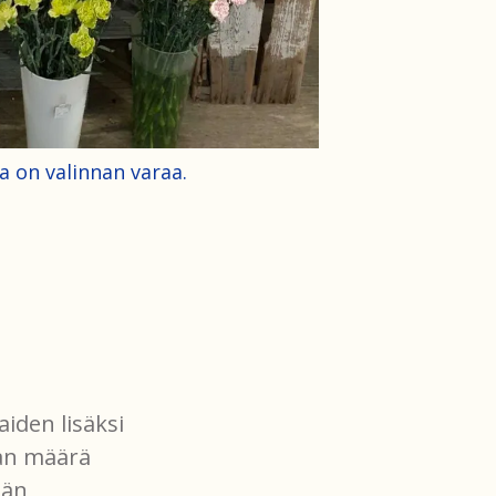
 on valinnan varaa.
iden lisäksi
nan määrä
län