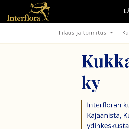
L
Tilaus ja toimitus
Ku
Kukka
ky
Interfloran 
Kajaanista, K
ydinkeskusta