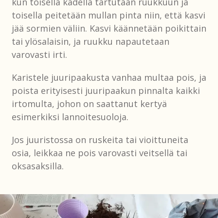
kun toisella kädellä tartutaan ruukkuun ja
toisella peitetään mullan pinta niin, että kasvi
jää sormien väliin. Kasvi käännetään poikittain
tai ylösalaisin, ja ruukku napautetaan
varovasti irti.
Karistele juuripaakusta vanhaa multaa pois, ja
poista erityisesti juuripaakun pinnalta kaikki
irtomulta, johon on saattanut kertyä
esimerkiksi lannoitesuoloja.
Jos juuristossa on ruskeita tai vioittuneita
osia, leikkaa ne pois varovasti veitsellä tai
oksasaksilla.