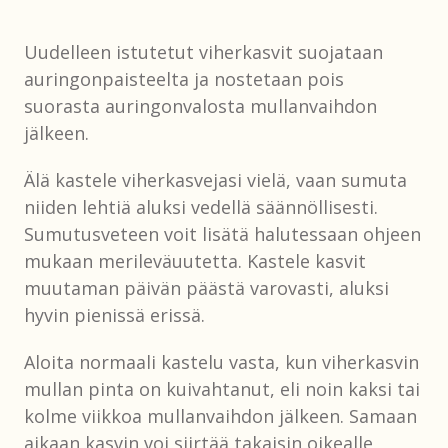
Uudelleen istutetut viherkasvit suojataan
auringonpaisteelta ja nostetaan pois
suorasta auringonvalosta mullanvaihdon
jälkeen.
Älä kastele viherkasvejasi vielä, vaan sumuta
niiden lehtiä aluksi vedellä säännöllisesti.
Sumutusveteen voit lisätä halutessaan ohjeen
mukaan merileväuutetta. Kastele kasvit
muutaman päivän päästä varovasti, aluksi
hyvin pienissä erissä.
Aloita normaali kastelu vasta, kun viherkasvin
mullan pinta on kuivahtanut, eli noin kaksi tai
kolme viikkoa mullanvaihdon jälkeen. Samaan
aikaan kasvin voi siirtää takaisin oikealle