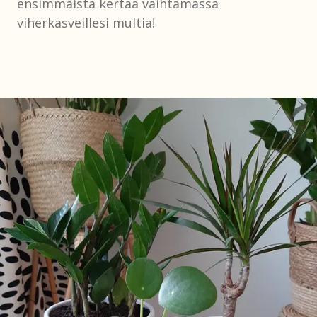
ensimmäistä kertaa vaihtamassa
viherkasveillesi multia!