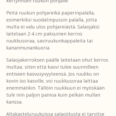
kertymisen ruukun pohjalle.
Peitä ruukun pohjareikä paperinpalalla,
esimerkiksi suodatinpussin palalla, jotta
multa ei valu ulos pohjareiästä. Salaojaksi
laitetaan 2-4 cm paksuinen kerros
ruukkusoraa, saviruukunkappaleita tai
kananmunankuoria.
Salaojakerroksen päälle laitetaan ohut kerros
multaa, siten että kasvi tulee suunnilleen
entiseen kasvusyvyyteensä. Jos ruukku on
kovin iso kasville, voi ruukkusoraa laittaa
enemmänkin. Tällöin ruukkuun ei myöskään
tule niin paljon painoa kuin pelkän mullan
kanssa.
Altakasteluruukuissa salaojitusta ei tarvitse