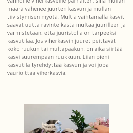
vanhoille viherkasveille parhaiten, sillä mullan
määrä vähenee juurten kasvun ja mullan
tiivistymisen myötä. Multia vaihtamalla kasvit
saavat uutta ravinteikasta multaa juurilleen ja
varmistetaan, että juuristolla on tarpeeksi
kasvutilaa. Jos viherkasvin juuret peittävät
koko ruukun tai multapaakun, on aika siirtää
kasvi suurempaan ruukkuun. Liian pieni
kasvutila tyrehdyttää kasvun ja voi jopa
vaurioittaa viherkasvia.