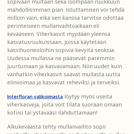
sopivaan multaan sekä isompaan ruukkuun
mahdollisimman pian. Istuttamisen voi tehdä
milloin vain, eikä sen kanssa tarvitse odottaa
perinteiseen mullanvaihtoaikaan eli
kevääseen. Viherkasvit myydään yleensä
kasvatusruukuissaan, joissa käytetään
kasvihuoneoloihin sopivia kevyitä seoksia.
Uudessa mullassa ne pääsevät paremmin
juurtumaan ja kasvavamaan. Niin uudet kuin
vanhatkin viherkasvit saavat mullasta uutta
elinvoimaa ja kasvavat reheviksi ja terveiksi.
löytyy myös useita
Interfloran valikoimasta
viherkasveja, joita voit tilata suoraan omaan
kotiisi tai ystävääsi ilahduttamaan!
Alkukeväästä tehty mullanvaihto sopii