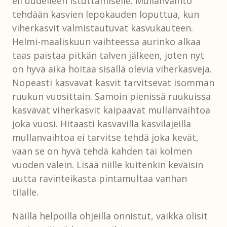
eli uudelleen istuttamiselle. Mullanvaihto
tehdään kasvien lepokauden loputtua, kun
viherkasvit valmistautuvat kasvukauteen.
Helmi-maaliskuun vaihteessa aurinko alkaa
taas paistaa pitkän talven jälkeen, joten nyt
on hyvä aika hoitaa sisällä olevia viherkasveja.
Nopeasti kasvavat kasvit tarvitsevat isomman
ruukun vuosittain. Samoin pienissä ruukuissa
kasvavat viherkasvit kaipaavat mullanvaihtoa
joka vuosi. Hitaasti kasvavilla kasvilajeilla
mullanvaihtoa ei tarvitse tehdä joka kevät,
vaan se on hyvä tehdä kahden tai kolmen
vuoden välein. Lisää niille kuitenkin keväisin
uutta ravinteikasta pintamultaa vanhan
tilalle.
Näillä helpoilla ohjeilla onnistut, vaikka olisit