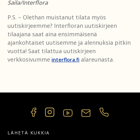
Saila/Interflora
P.S. – Olethan muistanut tilata myös
uutiskirjeemme? Interfloran uutiskirjeen
tilaajana saat aina ensimmäisenä
ajankohtaiset uutisemme ja alennuksia pitkin
vuotta! Saat tilattua uutiskirjeen
verkkosivumme
alareunasta.
interflora.fi
LÄHETÄ KUKKIA