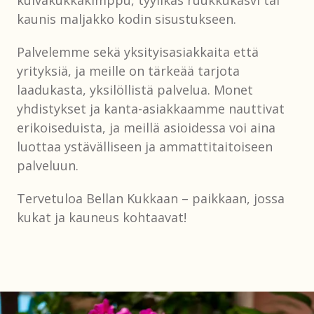
kuivakukkakimppu, tyylikäs ruukkukasvi tai
kaunis maljakko kodin sisustukseen.
Palvelemme sekä yksityisasiakkaita että
yrityksiä, ja meille on tärkeää tarjota
laadukasta, yksilöllistä palvelua. Monet
yhdistykset ja kanta-asiakkaamme nauttivat
erikoiseduista, ja meillä asioidessa voi aina
luottaa ystävälliseen ja ammattitaitoiseen
palveluun.
Tervetuloa Bellan Kukkaan – paikkaan, jossa
kukat ja kauneus kohtaavat!