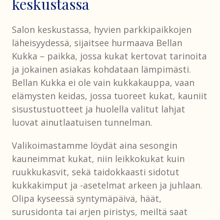
keskustassa
Salon keskustassa, hyvien parkkipaikkojen
läheisyydessä, sijaitsee hurmaava Bellan
Kukka – paikka, jossa kukat kertovat tarinoita
ja jokainen asiakas kohdataan lämpimästi.
Bellan Kukka ei ole vain kukkakauppa, vaan
elämysten keidas, jossa tuoreet kukat, kauniit
sisustustuotteet ja huolella valitut lahjat
luovat ainutlaatuisen tunnelman.
Valikoimastamme löydät aina sesongin
kauneimmat kukat, niin leikkokukat kuin
ruukkukasvit, sekä taidokkaasti sidotut
kukkakimput ja -asetelmat arkeen ja juhlaan.
Olipa kyseessä syntymäpäivä, häät,
surusidonta tai arjen piristys, meiltä saat