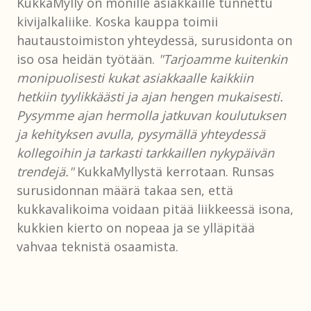
KukkaMylly on monille asiakkaille tunnettu
kivijalkaliike. Koska kauppa toimii
hautaustoimiston yhteydessä, surusidonta on
iso osa heidän työtään.
"Tarjoamme kuitenkin
monipuolisesti kukat asiakkaalle kaikkiin
hetkiin tyylikkäästi ja ajan hengen mukaisesti.
Pysymme ajan hermolla jatkuvan koulutuksen
ja kehityksen avulla, pysymällä yhteydessä
kollegoihin ja tarkasti tarkkaillen nykypäivän
trendejä."
KukkaMyllystä kerrotaan. Runsas
surusidonnan määrä takaa sen, että
kukkavalikoima voidaan pitää liikkeessä isona,
kukkien kierto on nopeaa ja se ylläpitää
vahvaa teknistä osaamista.