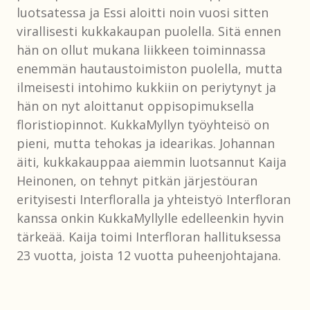
luotsatessa ja Essi aloitti noin vuosi sitten
virallisesti kukkakaupan puolella. Sitä ennen
hän on ollut mukana liikkeen toiminnassa
enemmän hautaustoimiston puolella, mutta
ilmeisesti intohimo kukkiin on periytynyt ja
hän on nyt aloittanut oppisopimuksella
floristiopinnot. KukkaMyllyn työyhteisö on
pieni, mutta tehokas ja idearikas. Johannan
äiti, kukkakauppaa aiemmin luotsannut Kaija
Heinonen, on tehnyt pitkän järjestöuran
erityisesti Interfloralla ja yhteistyö Interfloran
kanssa onkin KukkaMyllylle edelleenkin hyvin
tärkeää. Kaija toimi Interfloran hallituksessa
23 vuotta, joista 12 vuotta puheenjohtajana.