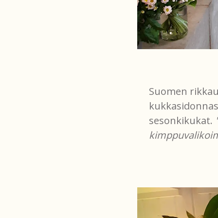
Suomen rikkau
kukkasidonnassa
sesonkikukat.
kimppuvalikoim