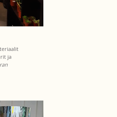
riaalit
it ja
ran