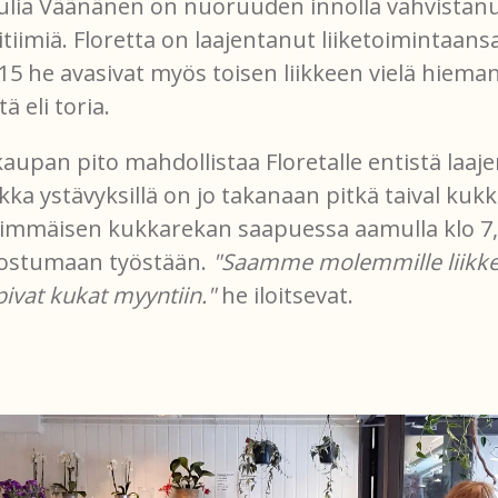
ulia Väänänen on nuoruuden innolla vahvistan
titiimiä. Floretta on laajentanut liiketoimintaan
015 he avasivat myös toisen liikkeen vielä hiem
 eli toria.
upan pito mahdollistaa Floretalle entistä laa
kka ystävyksillä on jo takanaan pitkä taival kukka
mmäisen kukkarekan saapuessa aamulla klo 7, 
nostumaan työstään.
"Saamme molemmille liikkeil
pivat kukat myyntiin."
he iloitsevat.