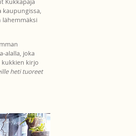
ut Kukkapaja
sa kaupungissa,
an lähemmäksi
jemman
-alalla, joka
kukkien kirjo
le heti tuoreet