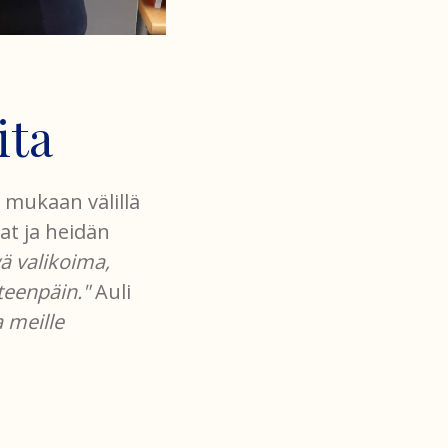
ita
 mukaan välillä
at ja heidän
ä valikoima,
teenpäin."
Auli
 meille