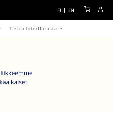
|
FI
EN
Tietoa Interflorasta
enliikkeemme
käaikaiset