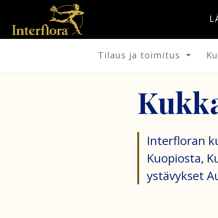
L
Tilaus ja toimitus
Ku
Kukka
Interfloran 
Kuopiosta, Ku
ystävykset A