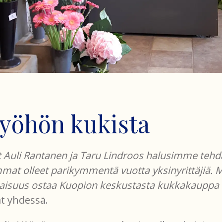
työhön kukista
 Auli Rantanen ja Taru Lindroos halusimme tehdä
t olleet parikymmentä vuotta yksinyrittäjiä. Me
laisuus ostaa Kuopion keskustasta kukkakauppa F
at yhdessä.