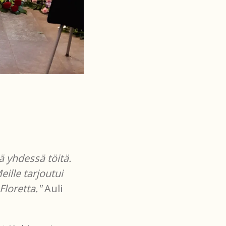
 yhdessä töitä.
ille tarjoutui
loretta."
Auli