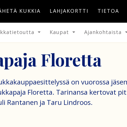
ÄHETÄ KUKKIA
LAHJAKORTTI
TIETOA
kkatietoutta
Kaupat
Ajankohtaista
paja Floretta
kukkakauppaesittelyssä on vuorossa jäs
kkapaja Floretta. Tarinansa kertovat pit
uli Rantanen ja Taru Lindroos.