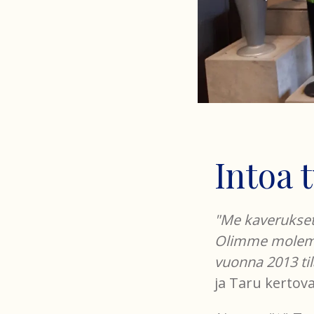
Intoa 
"Me kaverukset
Olimme molemma
vuonna 2013 ti
ja Taru kertov