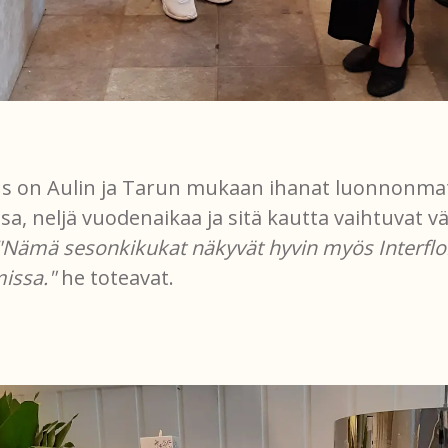
s on Aulin ja Tarun mukaan ihanat luonnonmate
, neljä vuodenaikaa ja sitä kautta vaihtuvat vär
"Nämä sesonkikukat näkyvät hyvin myös Interflo
issa."
he toteavat.