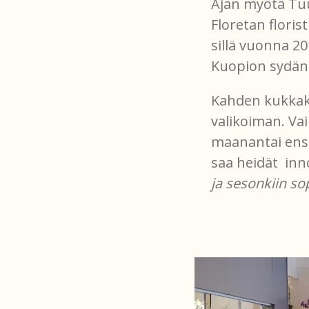
Ajan myötä Tu
Floretan floris
sillä vuonna 2
Kuopion sydäntä
Kahden kukkaka
valikoiman. Vai
maanantai ensi
saa heidät in
ja sesonkiin so