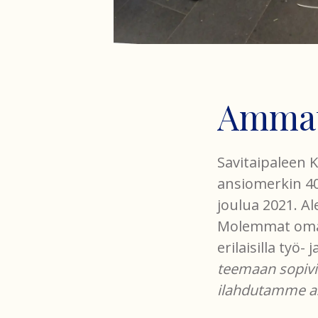
Ammatt
Savitaipaleen K
ansiomerkin 40
joulua 2021. Al
Molemmat omaa
erilaisilla työ- 
teemaan sopivia
ilahdutamme as