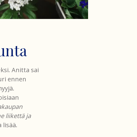
unta
si. Anitta sai
uuri ennen
myyjä.
oisiaan
kakaupan
 liikettä ja
 lisää.