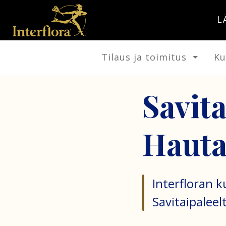
L
Tilaus ja toimitus
Ku
Savit
Hauta
Interfloran 
Savitaipaleel