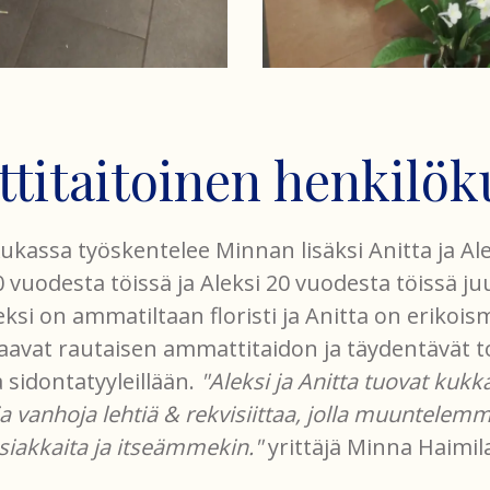
itaitoinen henkilök
ukassa työskentelee Minnan lisäksi Anitta ja Alek
 vuodesta töissä ja Aleksi 20 vuodesta töissä j
eksi on ammatiltaan floristi ja Anitta on erikois
vat rautaisen ammattitaidon ja täydentävät t
ja sidontatyyleillään.
"Aleksi ja Anitta tuovat kuk
 vanhoja lehtiä & rekvisiittaa, jolla muuntelemme
iakkaita ja itseämmekin."
yrittäjä Minna Haimila