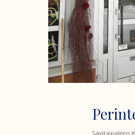
Perin
Savitaipaleen 