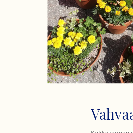
Vahva
Kukkakaupan va