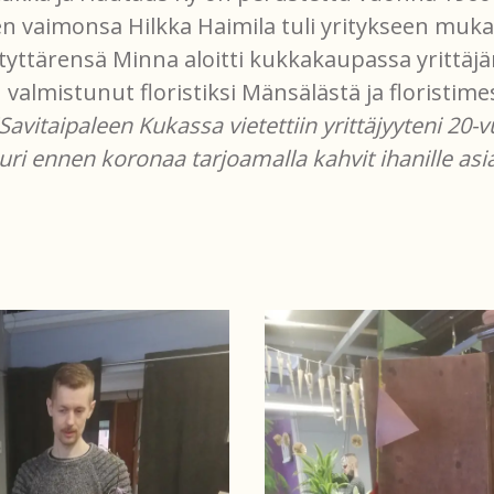
n vaimonsa Hilkka Haimila tuli yritykseen mu
 tyttärensä Minna aloitti kukkakaupassa yrittä
valmistunut floristiksi Mänsälästä ja floristime
Savitaipaleen Kukassa vietettiin yrittäjyyteni 20-v
ri ennen koronaa tarjoamalla kahvit ihanille as