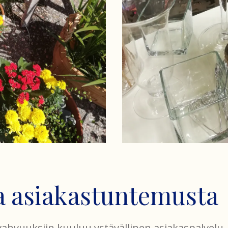
a asiakastuntemusta
hvuuksiin kuuluu ystävällinen asiakaspalvelu,