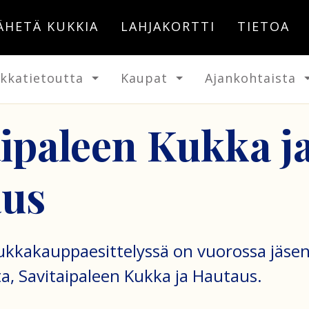
ÄHETÄ KUKKIA
LAHJAKORTTI
TIETOA
kkatietoutta
Kaupat
Ajankohtaista
aipaleen Kukka j
us
kukkakauppaesittelyssä on vuorossa jäs
ta, Savitaipaleen Kukka ja Hautaus.