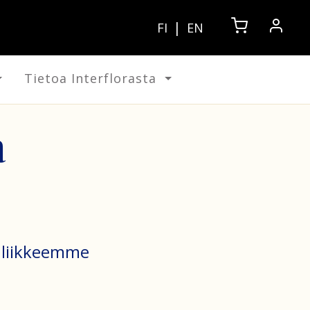
|
FI
EN
Tietoa Interflorasta
a
enliikkeemme