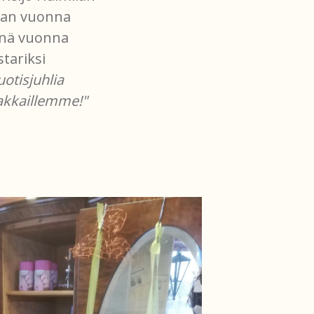
kaan vuonna
jänä vuonna
stariksi
uotisjuhlia
iakkaillemme!"