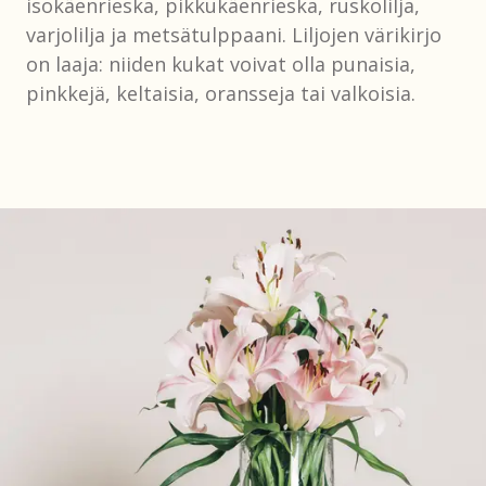
isokäenrieska, pikkukäenrieska, ruskolilja,
varjolilja ja metsätulppaani. Liljojen värikirjo
on laaja: niiden kukat voivat olla punaisia,
pinkkejä, keltaisia, oransseja tai valkoisia.