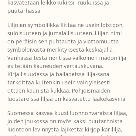
kasvatetaan leikkokukiksi, ruukuissa ja
puutarhassa.
Liljojen symboliikka liittää ne usein loistoon,
suloisuuteen ja jumalallisuuteen. Liljan nimi
on peräisin sen puhtautta ja viattomuutta
symboloivasta merkityksestä keskiajalla.
Vanhassa testamentissa valkoinen madonlilja
esitetään kauneuden vertauskuvana.
Kirjallisuudessa ja balladeissa lilja-sana
tarkoittaa kuitenkin usein vain yleisesti
ottaen kaunista kukkaa. Pohjoismaiden
luostareissa liljaa on kasvatettu lääkekasvina.
Suomessa kasvaa kuusi luonnonvaraista liljaa,
joiden joukossa on myös kaksi puutarhoista
luontoon levinnyttä lajiketta: kirjopikarililja,