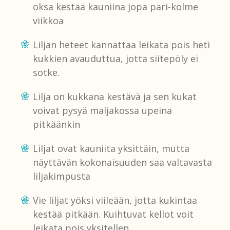
oksa kestää kauniina jopa pari-kolme
viikkoa
Liljan heteet kannattaa leikata pois heti
kukkien avauduttua, jotta siitepöly ei
sotke.
Lilja on kukkana kestävä ja sen kukat
voivat pysyä maljakossa upeina
pitkäänkin
Liljat ovat kauniita yksittäin, mutta
näyttävän kokonaisuuden saa valtavasta
liljakimpusta
Vie liljat yöksi viileään, jotta kukintaa
kestää pitkään. Kuihtuvat kellot voit
leikata pois yksitellen.