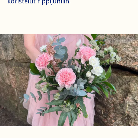
koristelut rippijuhliin.