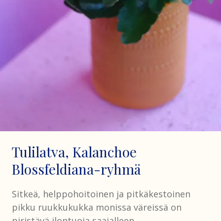
Tulilatva, Kalanchoe
Blossfeldiana-ryhmä
Sitkeä, helppohoitoinen ja pitkäkestoinen
pikku ruukkukukka monissa väreissä on
piristävä ilontuoja saajalleen.