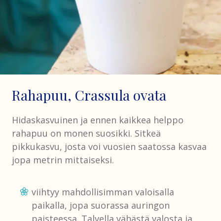
Rahapuu, Crassula ovata
Hidaskasvuinen ja ennen kaikkea helppo
rahapuu on monen suosikki. Sitkeä
pikkukasvu, josta voi vuosien saatossa kasvaa
jopa metrin mittaiseksi.
viihtyy mahdollisimman valoisalla
paikalla, jopa suorassa auringon
paisteessa. Talvella vähästä valosta ja