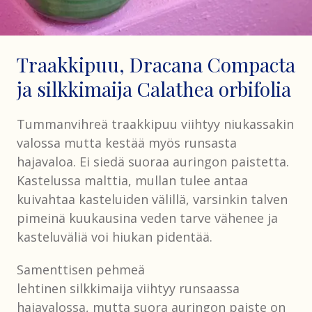
Traakkipuu, Dracana Compacta
ja silkkimaija Calathea orbifolia
Tummanvihreä traakkipuu viihtyy niukassakin
valossa mutta kestää myös runsasta
hajavaloa. Ei siedä suoraa auringon paistetta.
Kastelussa malttia, mullan tulee antaa
kuivahtaa kasteluiden välillä, varsinkin talven
pimeinä kuukausina veden tarve vähenee ja
kasteluväliä voi hiukan pidentää.
Samenttisen pehmeä
lehtinen silkkimaija viihtyy runsaassa
hajavalossa, mutta suora auringon paiste on