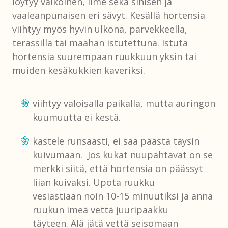
löytyy valkoinen, lime sekä sinisen ja
vaaleanpunaisen eri sävyt. Kesällä hortensia
viihtyy myös hyvin ulkona, parvekkeella,
terassilla tai maahan istutettuna. Istuta
hortensia suurempaan ruukkuun yksin tai
muiden kesäkukkien kaveriksi.
viihtyy valoisalla paikalla, mutta auringon
kuumuutta ei kestä.
kastele runsaasti, ei saa päästä täysin
kuivumaan. Jos kukat nuupahtavat on se
merkki siitä, että hortensia on päässyt
liian kuivaksi. Upota ruukku
vesiastiaan noin 10-15 minuutiksi ja anna
ruukun imeä vettä juuripaakku
täyteen. Älä jätä vettä seisomaan