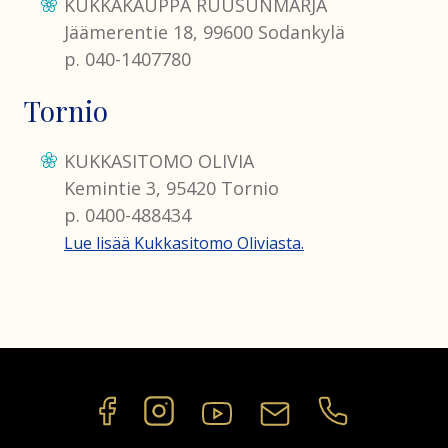
KUKKAKAUPPA RUUSUNMARJA
Jäämerentie 18, 99600 Sodankylä
p. 040-1407780
Tornio
KUKKASITOMO OLIVIA
Kemintie 3, 95420 Tornio
p. 0400-488434
Lue lisää Kukkasitomo Oliviasta.