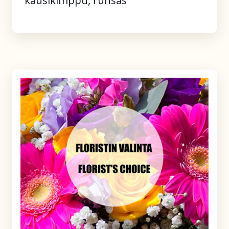
kausikimppu, runsas