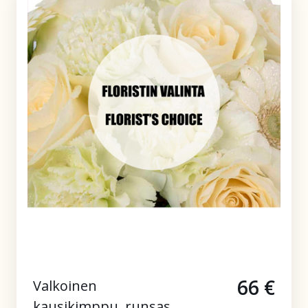
66 €
Valkoinen
kausikimppu, runsas